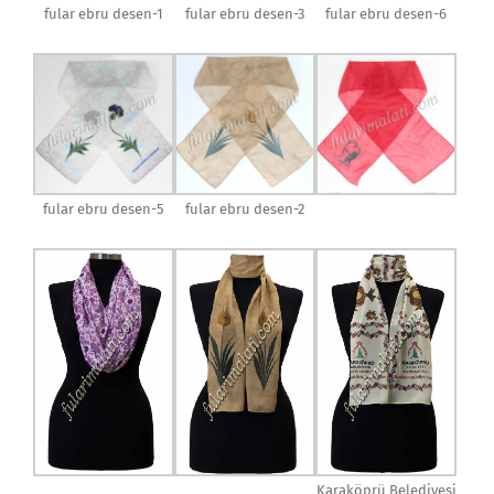
fular ebru desen-1
fular ebru desen-3
fular ebru desen-6
fular ebru desen-5
fular ebru desen-2
Karaköprü Belediyesi