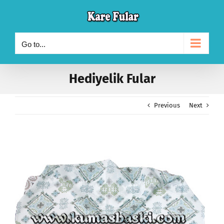
Skip
to
content
Go to...
Hediyelik Fular
Previous
Next
View
Larger
Image