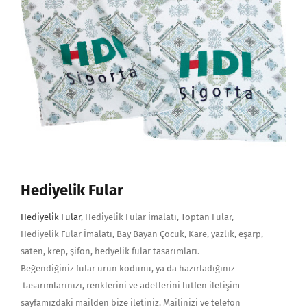
Hediyelik Fular
Hediyelik Fular
, Hediyelik Fular İmalatı, Toptan Fular,
Hediyelik Fular İmalatı, Bay Bayan Çocuk, Kare, yazlık, eşarp,
saten, krep, şifon, hedyelik fular tasarımları.
Beğendiğiniz fular ürün kodunu, ya da hazırladığınız
tasarımlarınızı, renklerini ve adetlerini lütfen iletişim
sayfamızdaki mailden bize iletiniz. Mailinizi ve telefon