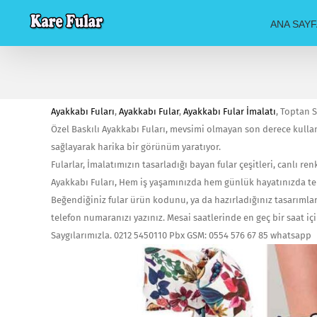
Skip
ANA SAYF
to
content
Ayakkabı Fuları
,
Ayakkabı Fular
,
Ayakkabı Fular İmalatı
, Toptan S
Özel Baskılı Ayakkabı Fuları, mevsimi olmayan son derece kulla
sağlayarak harika bir görünüm yaratıyor.
Fularlar, İmalatımızın tasarladığı bayan fular çeşitleri, canlı ren
Ayakkabı Fuları, Hem iş yaşamınızda hem günlük hayatınızda terc
Beğendiğiniz fular ürün kodunu, ya da hazırladığınız tasarımların
telefon numaranızı yazınız. Mesai saatlerinde en geç bir saat iç
Saygılarımızla. 0212 5450110 Pbx GSM: 0554 576 67 85 whatsapp