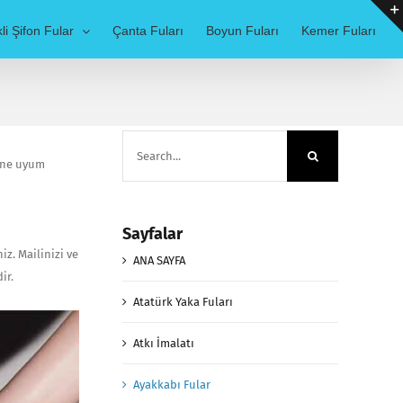
li Şifon Fular
Çanta Fuları
Boyun Fuları
Kemer Fuları
Search
for:
bine uyum
Sayfalar
iz. Mailinizi ve
ANA SAYFA
ir.
Atatürk Yaka Fuları
Atkı İmalatı
Ayakkabı Fular