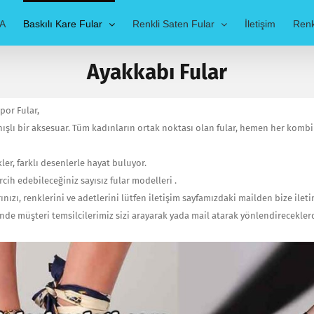
A
Baskılı Kare Fular
Renkli Saten Fular
İletişim
Renk
Ayakkabı Fular
por Fular,
nışlı bir aksesuar. Tüm kadınların ortak noktası olan fular, hemen her kom
kler, farklı desenlerle hayat buluyor.
ih edebileceğiniz sayısız fular modelleri .
ızı, renklerini ve adetlerini lütfen iletişim sayfamızdaki mailden bize iletin
inde müşteri temsilcilerimiz sizi arayarak yada mail atarak yönlendireceklerd