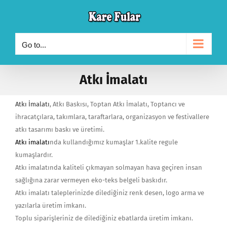
Skip
to
content
Go to...
Atkı İmalatı
Atkı İmalatı
, Atkı Baskısı, Toptan Atkı İmalatı, Toptancı ve
ihracatçılara, takımlara, taraftarlara, organizasyon ve festivallere
atkı tasarımı baskı ve üretimi.
Atkı imalatı
nda kullandığımız kumaşlar 1.kalite regule
kumaşlardır.
Atkı imalatında kaliteli çıkmayan solmayan hava geçiren insan
sağlığına zarar vermeyen eko-teks belgeli baskıdır.
Atkı imalatı taleplerinizde dilediğiniz renk desen, logo arma ve
yazılarla üretim imkanı.
Toplu siparişleriniz de dilediğiniz ebatlarda üretim imkanı.