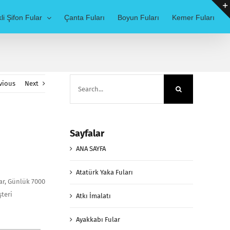
li Şifon Fular
Çanta Fuları
Boyun Fuları
Kemer Fuları
Search
vious
Next
for:
Sayfalar
ANA SAYFA
Atatürk Yaka Fuları
lar, Günlük 7000
şteri
Atkı İmalatı
Ayakkabı Fular