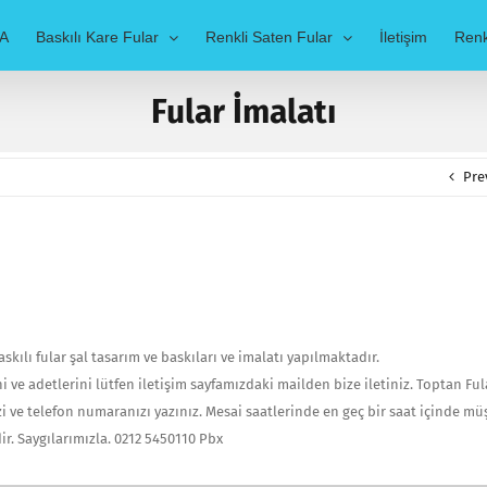
A
Baskılı Kare Fular
Renkli Saten Fular
İletişim
Renk
Fular İmalatı
Pre
askılı fular şal tasarım ve baskıları ve imalatı yapılmaktadır.
i ve adetlerini lütfen iletişim sayfamızdaki mailden bize iletiniz. Toptan Fu
i ve telefon numaranızı yazınız. Mesai saatlerinde en geç bir saat içinde mü
ir. Saygılarımızla. 0212 5450110 Pbx