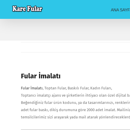
Skip
ANA SAYF
to
content
Fular İmalatı
Fular İmalatı
, Toptan Fular, Baskılı Fular, Kadın Fuları,
Toptancı imalatçı ajans ve şirketlerin ihtiyacı olan özel dijital b
Beğendiğiniz fular ürün kodunu, ya da tasarımlarınızı, renklerin
adet fular baskı, dikiş durumuna göre 2000 adet imalat. Mailiniz
temsilcilerimiz sizi arayarak yada mail atarak yönlendireceklerd