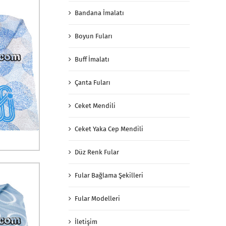
Bandana İmalatı
Boyun Fuları
Buff İmalatı
Çanta Fuları
Ceket Mendili
Ceket Yaka Cep Mendili
Düz Renk Fular
Fular Bağlama Şekilleri
Fular Modelleri
İletişim