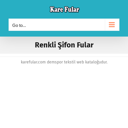
Skip
to
content
Go to...
Renkli Şifon Fular
karefular.com demspor tekstil web kataloğudur.