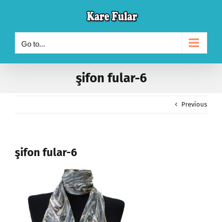
Skip
to
content
Go to...
şifon fular-6
Previous
şifon fular-6