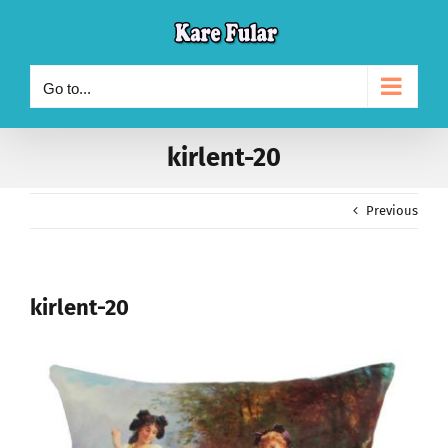
Skip
to
content
Go to...
kirlent-20
Previous
kirlent-20