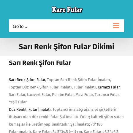
Skip
to
content
Go to...
Sarı Renk Şifon Fular Dikimi
Sarı Renk Şifon Fular
Sarı Renk Şifon Fular
, Toptan Sarı Renk Şifon Fular İmalatı,
Toptan Düz Renk Şifon Fular İmalatı, Fular İmalatı,
Kırmızı Fular
,
Sarı Fular, Lacivert Fular, Pembe Fular, Mavi Fular, Turuncu Fular,
Yeşil Fular
Düz Renkli Fular İmalatı
, Toptancı imalatçı ajans ve şirketlerin
ihtiyacı olan düz renkli fular Şal imalatı. Fular; kaliteli şifon saten
kumaşlar ile üretim yapılmaktadır. Şal İmalatı; 70*180
Fular imalatı, Kare Fular; 34,5*34,5 (+-1) cm, Kare Fular 46,5*46,5