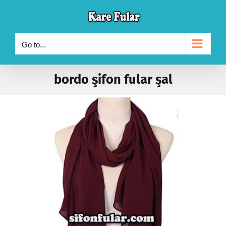
Skip
to
content
Go to...
bordo şifon fular şal