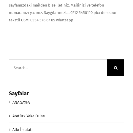
sayfamızdaki mailden bize iletiniz. Mailinizi ve telefon
numaranızı yazınız. Saygılarımızla. 0212 5450110 pbx demspor
tekstil GSM: 0554 576 67 85 whatsapp
Search
for:
Sayfalar
ANA SAYFA
Atatürk Yaka Fuları
Atkı İmalatı