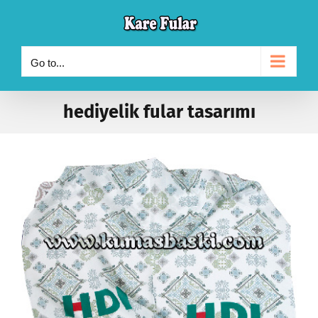
Skip
to
content
Go to...
hediyelik fular tasarımı