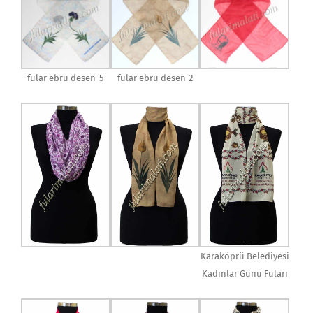
fular ebru desen-5
fular ebru desen-2
Karaköprü Belediyesi
Kadınlar Günü Fuları