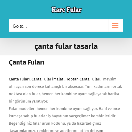
Skip
to
content
Go to...
çanta fular tasarla
Çanta Fuları
Çanta Fuları
,
Çanta Fular İmalatı
,
Toptan Çanta Fuları
, mevsimi
olmayan son derece kullanışlı bir aksesuar. Tüm kadınların ortak
noktası olan fular, hemen her kombine uyum sağlayarak harika
bir görünüm yaratıyor.
Fular modelleri hemen her kombine uyum sağlıyor. Hafif ve ince
kumaşa sahip fularlar iş hayatının vazgeçilmez kombinleridir.
Beğendiğiniz fular ürün kodunu, ya da hazırladığınız
tasarımlarınızı, renklerini ve adetlerini lütfen iletişim