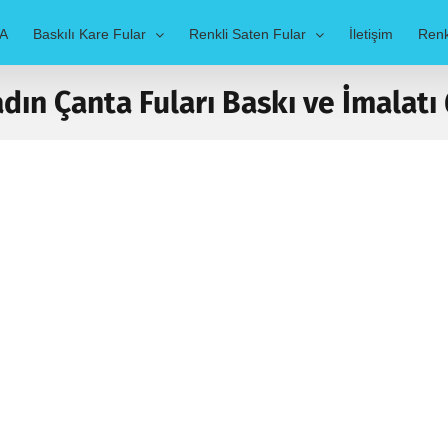
A
Baskılı Kare Fular
Renkli Saten Fular
İletişim
Renk
dın Çanta Fuları Baskı ve İmalatı