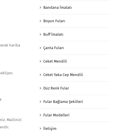
Bandana İmalatı
Boyun Fuları
Buff İmalatı
yarak harika
Çanta Fuları
Ceket Mendili
ekliyor.
Ceket Yaka Cep Mendili
Düz Renk Fular
a
Fular Bağlama Şekilleri
Fular Modelleri
iz. Mailinizi
erdir.
İletişim