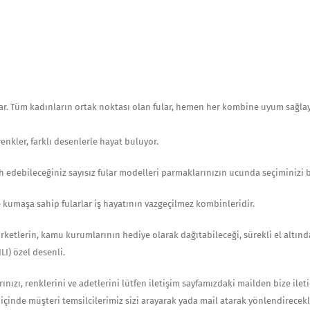
uar. Tüm kadınların ortak noktası olan fular, hemen her kombine uyum sağla
renkler, farklı desenlerle hayat buluyor.
 edebileceğiniz sayısız fular modelleri parmaklarınızın ucunda seçiminizi b
 kumaşa sahip fularlar iş hayatının vazgeçilmez kombinleridir.
 şirketlerin, kamu kurumlarının hediye olarak dağıtabileceği, sürekli el altınd
I) özel desenli.
ızı, renklerini ve adetlerini lütfen iletişim sayfamızdaki mailden bize iletin
 içinde müşteri temsilcilerimiz sizi arayarak yada mail atarak yönlendirecekl