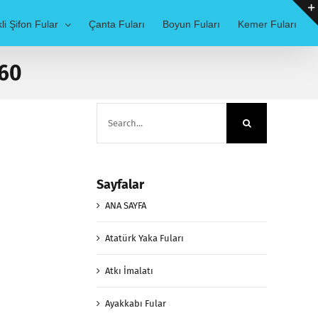
li Şifon Fular
Çanta Fuları
Boyun Fuları
Kemer Fuları
 60
Search
for:
Sayfalar
ANA SAYFA
Atatürk Yaka Fuları
Atkı İmalatı
Ayakkabı Fular