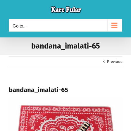
Skip
to
content
Go to...
bandana_imalati-65
Previous
bandana_imalati-65