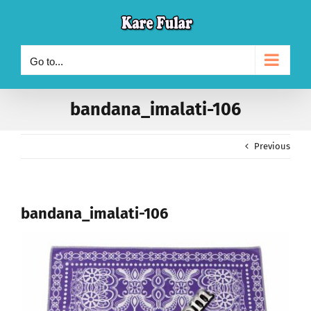
Skip
to
content
Go to...
bandana_imalati-106
Previous
bandana_imalati-106