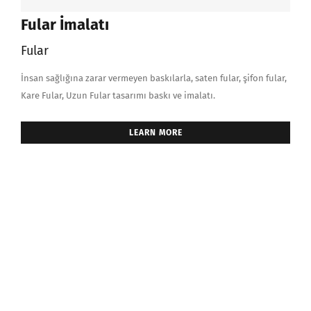
Fular İmalatı
Fular
İnsan sağlığına zarar vermeyen baskılarla, saten fular, şifon fular,
Kare Fular, Uzun Fular tasarımı baskı ve imalatı.
LEARN MORE