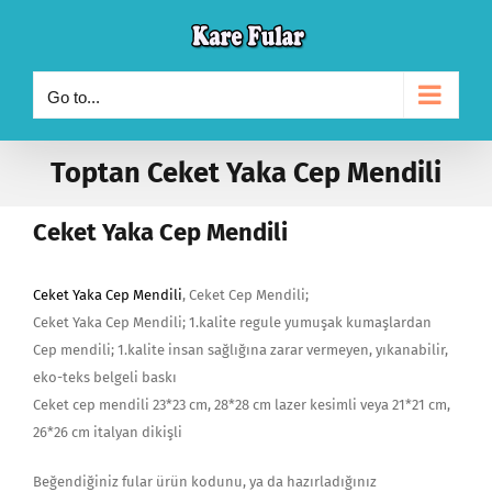
Skip
to
content
Go to...
Toptan Ceket Yaka Cep Mendili
Ceket Yaka Cep Mendili
Ceket Yaka Cep Mendili
, Ceket Cep Mendili;
Ceket Yaka Cep Mendili; 1.kalite regule yumuşak kumaşlardan
Cep mendili; 1.kalite insan sağlığına zarar vermeyen, yıkanabilir,
eko-teks belgeli baskı
Ceket cep mendili 23*23 cm, 28*28 cm lazer kesimli veya 21*21 cm,
26*26 cm italyan dikişli
Beğendiğiniz fular ürün kodunu, ya da hazırladığınız