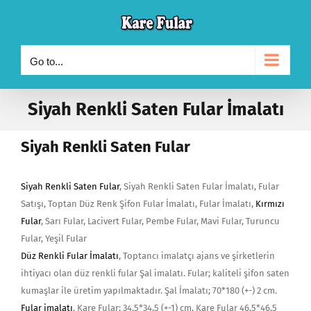
Skip
to
content
Go to...
Siyah Renkli Saten Fular İmalatı
Siyah Renkli Saten Fular
Siyah Renkli Saten Fular
, Siyah Renkli Saten Fular İmalatı, Fular
Satışı, Toptan Düz Renk Şifon Fular İmalatı, Fular İmalatı,
Kırmızı
Fular
, Sarı Fular, Lacivert Fular, Pembe Fular, Mavi Fular, Turuncu
Fular, Yeşil Fular
Düz Renkli Fular İmalatı
, Toptancı imalatçı ajans ve şirketlerin
ihtiyacı olan düz renkli fular Şal imalatı. Fular; kaliteli şifon saten
kumaşlar ile üretim yapılmaktadır. Şal İmalatı; 70*180 (+-) 2 cm.
Fular imalatı
, Kare Fular; 34,5*34,5 (+-1) cm, Kare Fular 46,5*46,5