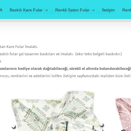
Saten Kare Fular İmalatı
A
Baskılı Kare Fular
Renkli Saten Fular
İletişim
Renk
tan Kare Fular İmalatı.
askılı fular şal tasarımı baskıları ve imalatı. (eko-teks belgeli baskıdır.)
r.
urumlarının hediye olarak dağıtabileceği, sürekli el altında bulundurabilece
nızı, renklerini ve adetlerini lütfen iletişim sayfamızdaki mailden bize ileti