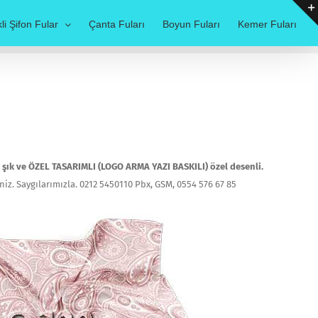
li Şifon Fular
Çanta Fuları
Boyun Fuları
Kemer Fuları
ği şık ve ÖZEL TASARIMLI (LOGO ARMA YAZI BASKILI) özel desenli.
niz. Saygılarımızla. 0212 5450110 Pbx, GSM, 0554 576 67 85