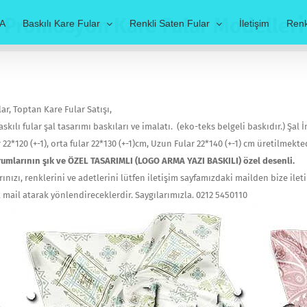
Promosyon Kare Fular Modelleri
A
Baskılı Kare Fular
Renkli Saten Fular
İletişim
Renk
r, Toptan Kare Fular Satışı,
skılı fular şal tasarımı baskıları ve imalatı. (eko-teks belgeli baskıdır.) Şal İm
r 22*120 (+-1), orta fular 22*130 (+-1)cm, Uzun Fular 22*140 (+-1) cm üretilmekted
 kurumlarının şık ve ÖZEL TASARIMLI (LOGO ARMA YAZI BASKILI) özel desenli.
nızı, renklerini ve adetlerini lütfen iletişim sayfamızdaki mailden bize ileti
a mail atarak yönlendireceklerdir. Saygılarımızla. 0212 5450110