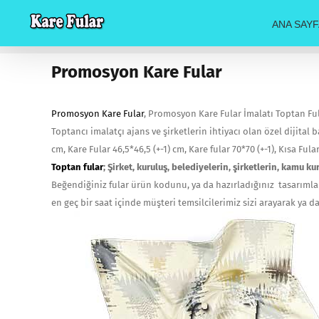
Skip
ANA SAYF
to
content
Promosyon Kare Fular
Promosyon Kare Fular
, Promosyon Kare Fular İmalatı Toptan Fula
Toptancı imalatçı ajans ve şirketlerin ihtiyacı olan özel dijital ba
cm, Kare Fular 46,5*46,5 (+-1) cm, Kare fular 70*70 (+-1), Kısa Fula
Toptan fular
; Şirket, kuruluş, belediyelerin, şirketlerin, kamu
Beğendiğiniz fular ürün kodunu, ya da hazırladığınız tasarımları
en geç bir saat içinde müşteri temsilcilerimiz sizi arayarak ya d