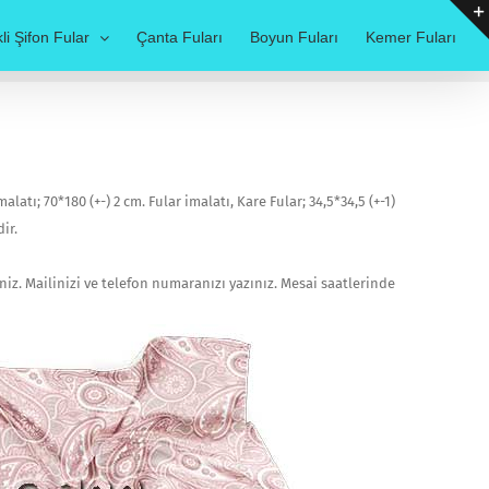
li Şifon Fular
Çanta Fuları
Boyun Fuları
Kemer Fuları
alatı; 70*180 (+-) 2 cm. Fular imalatı, Kare Fular; 34,5*34,5 (+-1)
ir.
niz. Mailinizi ve telefon numaranızı yazınız. Mesai saatlerinde