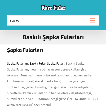
Skip
to
content
Go to...
Baskılı Şapka Fularları
Şapka Fularları
Şapka Fularları
,
Şapka Fular
,
Şapka Fuları
, Baskılı Şapka,
Şapka Fularları, mevsimi olmayan son derece kullanışlı bir
aksesuar. Tüm kadınların ortak noktası olan fular, hemen her
kombine uyum sağlayarak harika bir görünüm yaratıyor.
Toptan fular, Şirket, kuruluş, özel günler için ve belediyelerin,
şirketlerin, kamu kurumlarının hediye olarak dağıtabileceği,
sürekli el altında bulundurabileceği şık ve ÖZEL TASARIMLI (LOGO
ARMA YAZI BASKILI) özel desenli.